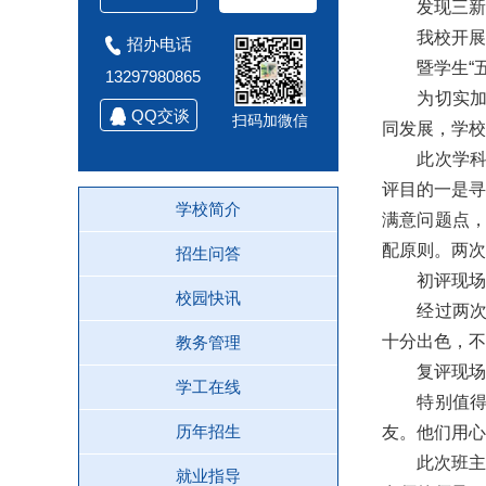
发现三新
我校开展学
招办电话
暨学生“五
13297980865
为切实加强
QQ交谈
扫码加微信
同发展，学校
此次学科教
评目的一是寻
学校简介
满意问题点
配原则。两次
招生问答
初评现场
校园快讯
经过两次详
十分出色，不
教务管理
复评现场
学工在线
特别值得一
历年招生
友。他们用心
此次班主任
就业指导