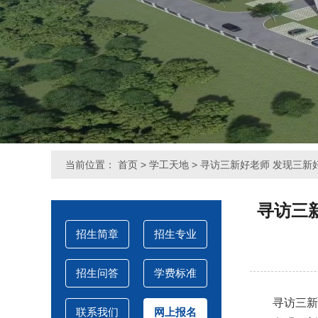
当前位置：
首页
>
学工天地
> 寻访三新好老师 发现三
寻访三
招生简章
招生专业
招生问答
学费标准
寻访三新
联系我们
网上报名