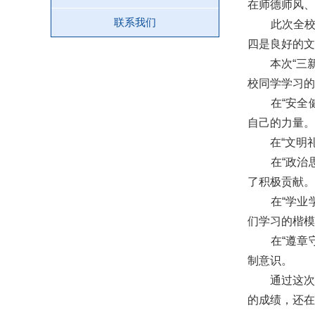
在师德师风、
联系我们
此次全校学
四是良好的文
本次“三新好
校同学学习的
在“安全健
自己的力量。
在“文明礼貌
在“政治思
了积极贡献。
在“学业学
们学习的楷模
在“遵章守
制意识。
通过这次“
的成绩，还在